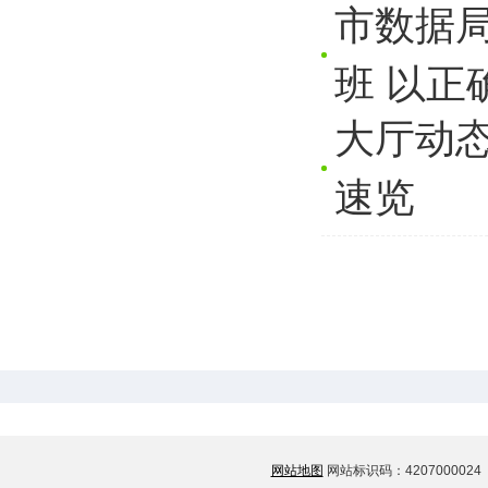
市数据
班 以正
大厅动态
速览
网站地图
网站标识码：420700002